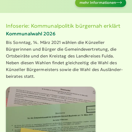
mehr Infor­ma­tionen
Infoserie: Kommu­nal­po­litik bürgernah erklärt
Kommu­nalwahl 2026
Bis Sonntag, 14. März 2021 wählen die Künzeller
Bürgerinnen und Bürger die Gemein­de­ver­tretung, die
Ortsbeiräte und den Kreistag des Landkreises Fulda.
Neben diesen Wahlen findet gleich­zeitig die Wahl des
Künzeller Bürger­meisters sowie die Wahl des Auslän­der­
bei­rates statt.