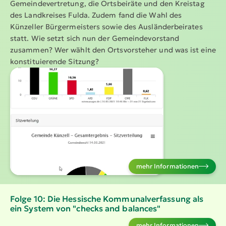
Gemein­de­ver­tretung, die Ortsbeiräte und den Kreistag
des Landkreises Fulda. Zudem fand die Wahl des
Künzeller Bürger­meisters sowie des Auslän­der­bei­rates
statt. Wie setzt sich nun der Gemein­de­vor­stand
zusammen? Wer wählt den Ortsvor­steher und was ist eine
konsti­tu­ie­rende Sitzung?
mehr Infor­ma­tionen
Folge 10: Die Hessische Kommu­nal­ver­fassung als
ein System von "checks and balances"
mehr Infor­ma­tionen