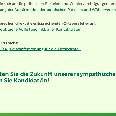
 sich an die politischen Parteien und Wähler­ver­ei­ni­gungen u
tung der Vorsit­zenden der politischen Parteien und Wähler­ver­ei­
prechen direkt die entspre­chenden Ortsvor­steher an:
ie aktuelle Auflistung inkl. aller Kontakt­daten
Ortsrecht:
10.4 „Geschäfts­ordnung für die Ortsbeiräte“
ten Sie die Zukunft unserer sympa­thi­sch
 Sie Kandidat/in!