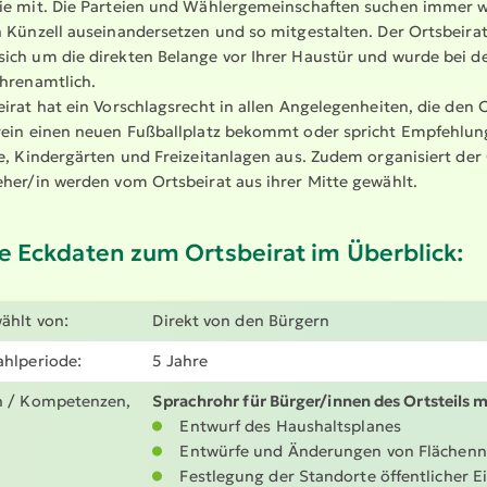
e mit. Die Parteien und Wähler­ge­mein­schaften suchen immer wi
 Künzell ausein­an­der­setzen und so mitge­stalten. Der Ortsbei
ich um die direkten Belange vor Ihrer Haustür und wurde bei d
hren­amtlich.
irat hat ein Vorschlags­recht in allen Angele­gen­heiten, die den 
rein einen neuen Fußball­platz bekommt oder spricht Empfeh­lung
e, Kinder­gärten und Freizeit­an­lagen aus. Zudem organisiert der Or
eher/in werden vom Ortsbeirat aus ihrer Mitte gewählt.
ie Eckdaten zum Ortsbeirat im Überblick:
ählt von:
Direkt von den Bürgern
hlperiode:
5 Jahre
 / Kompetenzen,
Sprachrohr für Bürger/innen des Ortsteils mi
Entwurf des Haushalts­planes
Entwürfe und Änderungen von Flächen­n
Festlegung der Standorte öffent­licher E