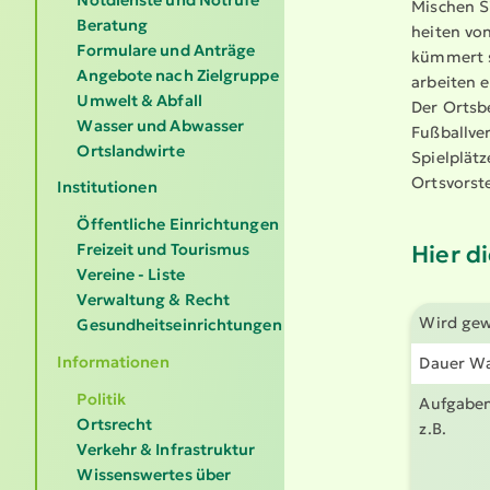
Mischen Si
Beratung
heiten von
Formulare und Anträge
kümmert s
Angebote nach Zielgruppe
arbeiten e
Umwelt & Abfall
Der Ortsbe
Wasser und Abwasser
Fußball­ve
Ortslandwirte
Spielplätz
Ortsvor­st
Institutionen
Öffentliche Einrichtungen
Hier d
Freizeit und Tourismus
Vereine - Liste
Verwaltung & Recht
Wird gew
Gesundheitseinrichtungen
Informationen
Dauer Wa
Politik
Aufgaben
Ortsrecht
z.B.
Verkehr & Infrastruktur
Wissenswertes über