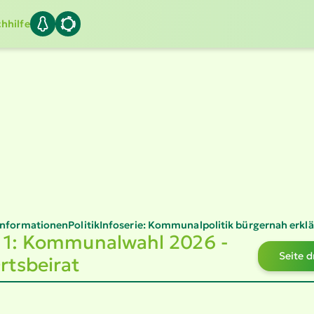
hhilfe
Infor­ma­tionen
Politik
Infoserie: Kommu­nal­po­litik bürgernah erklä
 1: Kommu­nalwahl 2026 -
Seite 
rtsbeirat