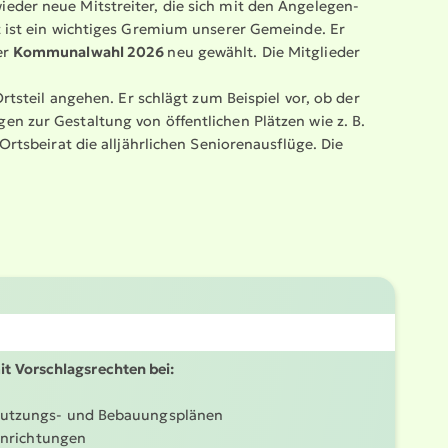
eder neue Mitstreiter, die sich mit den Angele­gen­
rat ist ein wichtiges Gremium unserer Gemeinde. Er
er
Kommu­nalwahl 2026
neu gewählt. Die Mitglieder
Ortsteil angehen. Er schlägt zum Beispiel vor, ob der
en zur Gestaltung von öffent­lichen Plätzen wie z. B.
tsbeirat die alljähr­lichen Senio­ren­aus­flüge. Die
t Vorschlags­rechten bei:
ut­zungs- und Bebau­ungs­plänen
inrich­tungen