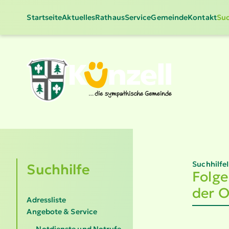
Startseite
Aktuelles
Rathaus
Service
Gemeinde
Kontakt
Suc
Suchhilfe
Suchhilfe
Folge
der O
Adressliste
Angebote & Service
Notdienste und Notrufe