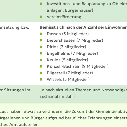
Inves­ti­tions- und Bauplanung zu Objekte
an­lagen, Bürger­häuser)
Vereins­för­derung
n­setzung bzw.
Bemisst sich nach der Anzahl der Einwohner
Dassen (3 Mitglieder)
Dieters­hausen (7 Mitglieder)
Dirlos (7 Mitglieder)
Engelhelms (7 Mitglieder)
Keulos (5 Mitglieder)
Künzell-Bachrain (9 Mitglieder)
Pilgerzell (7 Mitglieder)
Wissels (5 Mitglieder)
er Sitzungen im
Je nach aktuellen Themen und Notwen­dig­ke
sechsmal im Jahr)
Lust haben, etwas zu verändern, die Zukunft der Gemeinde aktiv 
ürgerinnen und Bürger aufgrund beruflicher Erfahrungen einsetz
sches Amt aufstellen.