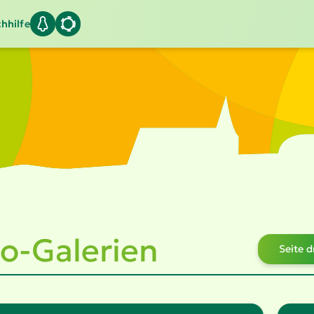
hhilfe
o-Galerien
Seite 