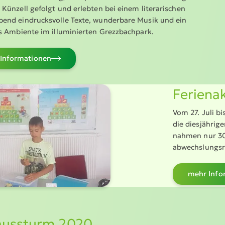
ünzell gefolgt und erlebten bei einem litera­ri­schen
nd eindrucks­volle Texte, wunderbare Musik und ein
 Ambiente im illumi­nierten Grezz­bachpark.
Infor­ma­tionen
Ferien­
Vom 27. Juli b
die diesjäh­rig
nahmen nur 30 
abwechs­lungs­r
mehr Infor
us­sturm 2020