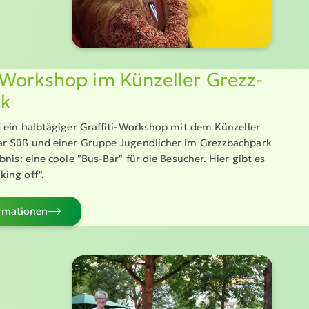
i-Workshop im Künzeller Grezz­
rk
d ein halbtägiger Graffiti-Workshop mit dem Künzeller
r Süß und einer Gruppe Jugend­licher im Grezz­bachpark
bnis: eine coole "Bus-Bar" für die Besucher. Hier gibt es
ing off".
­ma­tionen