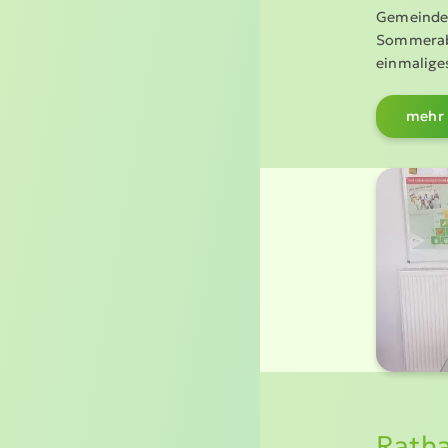
Gemeinde K
Sommerabe
einmaliges
mehr 
Ratha