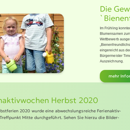
Die Gew
`Bienen­
Im Frühling konnt
Blumensamen zum Se
Wettbewerb ausger
„Bienen­freund­lic
eingereicht aus de
Bürger­meister Tim
Auszeichnung.
mehr Infor
n­ak­tiv­wochen Herbst 2020
bst­ferien 2020 wurde eine abwechs­lungs­reiche Ferien­ak­tiv­
reffpunkt Mitte durch­ge­führt. Sehen Sie hierzu die Bilder­