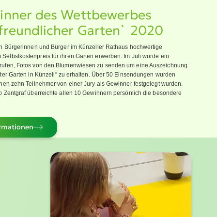
inner des Wettbe­werbes
freund­licher Garten` 2020
en Bürgerinnen und Bürger im Künzeller Rathaus hochwertige
lbst­kos­ten­preis für ihren Garten erwerben. Im Juli wurde ein
ufen, Fotos von den Blumen­wiesen zu senden um eine Auszeichnung
hster Garten in Künzell“ zu erhalten. Über 50 Einsen­dungen wurden
nen zehn Teilnehmer von einer Jury als Gewinner festgelegt wurden.
o Zentgraf überreichte allen 10 Gewinnern persönlich die besondere
­ma­tionen