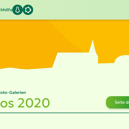
hhilfe
Foto-Galerien
tos 2020
Seite 