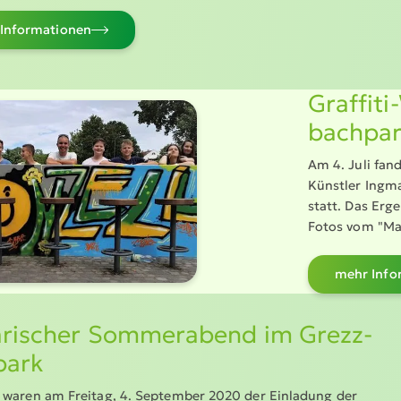
Infor­ma­tionen
Graffit
bachpa
Am 4. Juli fan
Künstler Ingma
statt. Das Erge
Fotos vom "Mak
mehr Infor
a­ri­scher Sommerabend im Grezz­
park
 waren am Freitag, 4. September 2020 der Einladung der