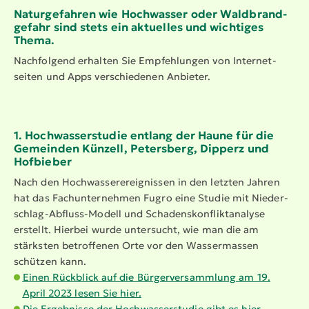
Natur­ge­fahren wie Hochwasser oder Waldbrand­
gefahr sind stets ein aktuelles und wichtiges
Thema.
Nachfolgend erhalten Sie Empfeh­lungen von Inter­net­
seiten und Apps verschie­denen Anbieter.
1. Hochwas­ser­studie entlang der Haune für die
Gemeinden Künzell, Petersberg, Dipperz und
Hofbieber
Nach den Hochwas­ser­er­eig­nissen in den letzten Jahren
hat das Fachun­ter­nehmen Fugro eine Studie mit Nieder­
schlag-Abfluss-Modell und Schadens­kon­flik­t­analyse
erstellt. Hierbei wurde untersucht, wie man die am
stärksten betroffenen Orte vor den Wasser­massen
schützen kann.
Einen Rückblick auf die Bürger­ver­sammlung am 19.
April 2023 lesen Sie hier.
Die Ergebnisse der Hochwas­ser­studie gibt es hier