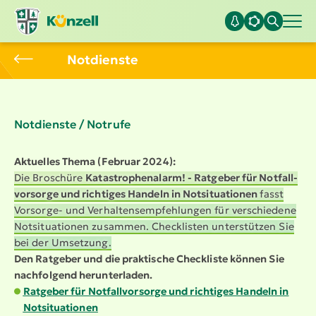
Notdienste
Notdienste / Notrufe
Aktuelles Thema (Februar 2024):
Die Broschüre
Katastro­phen­alarm! - Ratgeber für Notfall­
vor­sorge und richtiges Handeln in Notsi­tua­tionen
fasst
Vorsorge- und Verhalt­ens­emp­feh­lungen für verschiedene
Notsi­tua­tionen zusammen. Checklisten unter­stützen Sie
bei der Umsetzung.
Den Ratgeber und die praktische Checkliste können Sie
nachfolgend herun­ter­laden.
Ratgeber für Notfall­vor­sorge und richtiges Handeln in
Notsi­tua­tionen