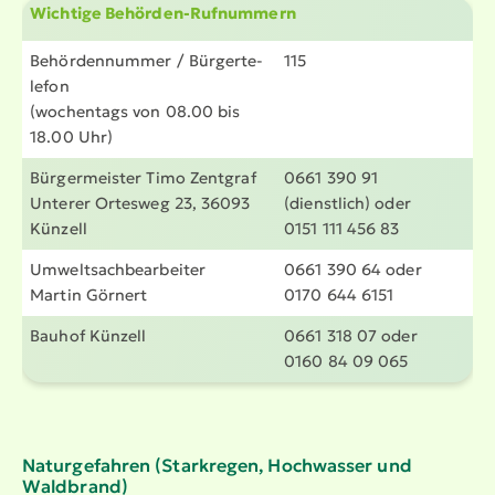
Wichtige Behörden-Rufnummern
Behör­den­nummer / Bürger­te­
115
lefon
(wochentags von 08.00 bis
18.00 Uhr)
Bürger­meister Timo Zentgraf
0661 390 91
Unterer Ortesweg 23, 36093
(dienstlich) oder
Künzell
0151 111 456 83
Umwelt­sach­be­ar­beiter
0661 390 64 oder
Martin Görnert
0170 644 6151
Bauhof Künzell
0661 318 07 oder
0160 84 09 065
Natur­ge­fahren (Starkregen, Hochwasser und
Waldbrand)