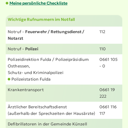
Meine persönliche Checkliste
Wichtige Rufnummern im Notfall
Notruf -
Feuerwehr / Rettungs­dienst /
112
Notarzt
Notruf -
Polizei
110
Polizei­di­rektion Fulda / Polizei­prä­sidium
0661 105
Osthessen,
- 0
Schutz- und Krimi­nal­po­lizei
Polizei­station Fulda
Kranken­transport
0661 19
222
Ärztlicher Bereit­schafts­dienst
0661 116
(außerhalb der Sprech­zeiten der Hausärzte)
117
Defibril­la­toren in der Gemeinde Künzell