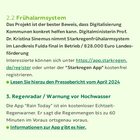
2.2
Frühalarm­system
Das Projekt ist der bester Beweis, dass Digita­li­sierung
Kommunen konkret helfen kann. Digital­mi­nis­terin Prof.
Dr. Kristina Sinemus nimmt Stark­re­gen­früh­alarm­system
im Landkreis Fulda final in Betrieb / 828.000 Euro Landes­
för­derung
Inter­es­sierte können sich unter
https://​app.​starkregen.​
de/​register
oder unter der
"Starkregen App"
kostenfrei
regis­trieren.
Lesen Sie hierzu den Presse­be­richt vom April 2024
3. Regenradar / Warnung vor Hochwasser
Die App "Rain Today" ist ein kostenloser Echtzeit-
Regenwarner. Er sagt die Regenmengen bis zu 60
Minuten im Voraus ortsgenau voraus.
Infor­ma­tionen zur App gibt es hier.