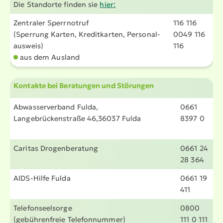
Die Standorte finden sie
hier:
Zentraler Sperrnotruf
116 116
(Sperrung Karten, Kredit­karten, Perso­nal­
0049 116
ausweis)
116
aus dem Ausland
Kontakte bei Beratungen und Störungen
Abwas­ser­verband Fulda,
0661
Lange­brü­cken­straße 46,36037 Fulda
8397 0
Caritas Drogen­be­ratung
0661 24
28 364
AIDS-Hilfe Fulda
0661 19
411
Telefon­seel­sorge
0800
(gebüh­ren­freie Telefon­nummer)
111 0 111