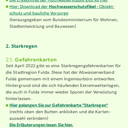
Hier: Download der
Hochwas­ser­schutz­fibel -
Objekt­
schutz und bauliche Vorsorge
(heraus­ge­geben vom Bundes­mi­nis­terium für Wohnen,
Stadt­ent­wicklung und Bauwesen)
2. Starkregen
2.1.
Gefah­ren­karten
Seit April 2022 gibt es eine Stark­re­gen­ge­fah­ren­karten für
die Stadtregion Fulda. Diese hat der Abwas­ser­verband
Fulda gemeinsam mit einem Ingenieurbüro entworfen.
Hintergrund sind die sich häufenden Extrem­wet­ter­lagen,
die auch in Fulda immer wieder Spuren der Verwüstung
hinter­lassen.
Hier gelangen Sie zur Gefah­ren­karte "Starkregen"
(rechts oben den Butten anklicken und die Karten­
auswahl verändern)
Die Erläu­te­rungen lesen Sie hier.