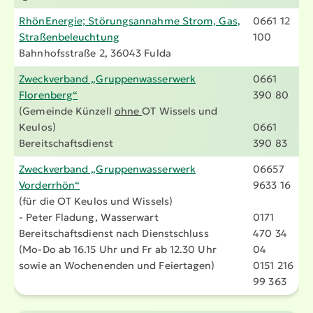
RhönEnergie; Störungs­an­nahme Strom, Gas,
0661 12
Straßen­be­leuchtung
100
Bahnhofs­straße 2, 36043 Fulda
Zweck­verband „Gruppen­was­serwerk
0661
Florenberg“
390 80
(Gemeinde Künzell
ohne
OT Wissels und
Keulos)
0661
Bereit­schafts­dienst
390 83
Zweck­verband „Gruppen­was­serwerk
06657
Vorderrhön“
9633 16
(für die OT Keulos und Wissels)
- Peter Fladung, Wasserwart
0171
Bereit­schafts­dienst nach Dienst­schluss
470 34
(Mo-Do ab 16.15 Uhr und Fr ab 12.30 Uhr
04
sowie an Wochenenden und Feiertagen)
0151 216
99 363