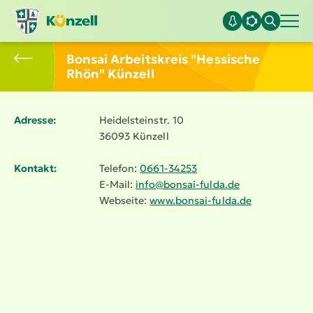
Bonsai Arbeits­kreis "Hessische
Rhön" Künzell
Adresse:
Heidel­steinstr. 10
36093 Künzell
Kontakt:
Telefon:
0661-34253
E-Mail:
info@​bonsai-​fulda.​de
Webseite:
www.​bonsai-​fulda.​de