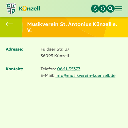
Musikverein St. Antonius Künzell e.
V.
Adresse:
Fuldaer Str. 37
36093 Künzell
Kontakt:
Telefon:
0661-35377
E-Mail:
info@​musikverein-​kuenzell.​de