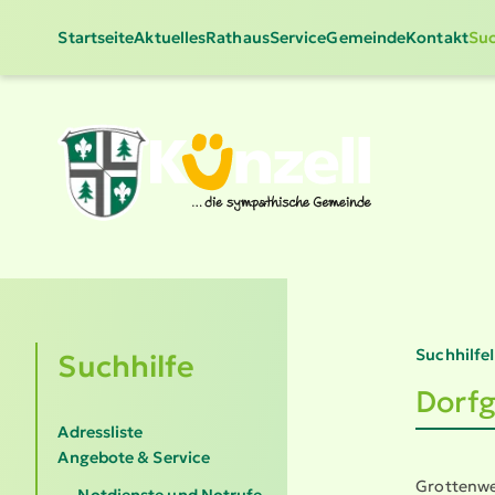
Startseite
Aktuelles
Rathaus
Service
Gemeinde
Kontakt
Suc
Suchhilfe
Suchhilfe
Dorfg
Adressliste
Angebote & Service
Grottenw
Notdienste und Notrufe