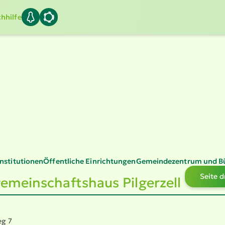
hhilfe
Insti­tu­tionen
Öffentliche Einrich­tungen
Gemein­de­zentrum und B
Seite 
e­mein­schaftshaus Pilgerzell
eg 7