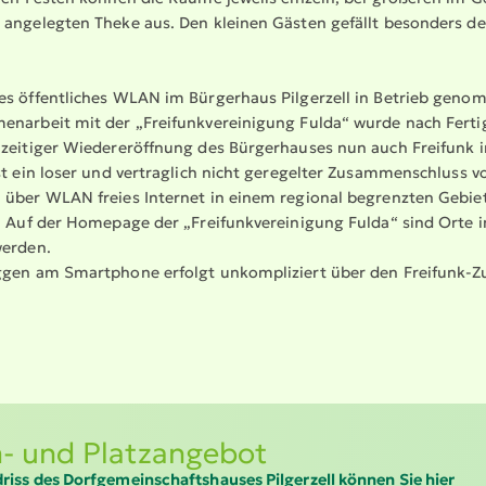
 angelegten Theke aus. Den kleinen Gästen gefällt besonders der
es öffent­liches WLAN im Bürgerhaus Pilgerzell in Betrieb gen
en­arbeit mit der „Freifunk­ver­ei­nigung Fulda“ wurde nach Ferti
­zei­tiger Wieder­eröffnung des Bürger­hauses nun auch Freifunk
st ein loser und vertraglich nicht geregelter Zusam­men­schluss v
über WLAN freies Internet in einem regional begrenzten Gebiet z
. Auf der Homepage der „Freifunk­ver­ei­nigung Fulda“ sind Orte
werden.
gen am Smartphone erfolgt unkom­pli­ziert über den Freifunk-Zuga
 und Platz­an­gebot
iss des Dorfge­mein­schafts­hauses Pilgerzell können Sie hier