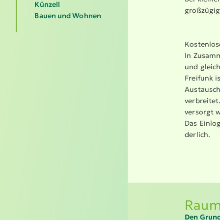
Künzell
großzügig
Bauen und Wohnen
Kostenlos
In Zusam­m
und gleich
Freifunk i
Austausch 
verbreitet
versorgt 
Das Einlog
derlich.
Raum-
Den Grundr