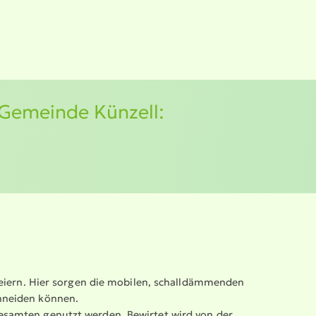
 Gemeinde Künzell:
Feiern. Hier sorgen die mobilen, schall­däm­menden
chneiden können.
Gesamten genutzt werden. Bewirtet wird von der