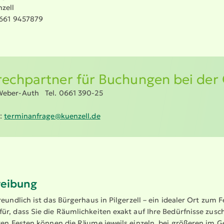
zell
0661 9457879
ech­partner für Buchungen bei der
Weber-Auth Tel. 0661 390-25
l:
termi­n­an­frage@​kuenzell.​de
reibung
reundlich ist das Bürgerhaus in Pilgerzell – ein idealer Ort zum 
r, dass Sie die Räumlich­keiten exakt auf Ihre Bedürfnisse zus
eren Festen können die Räume jeweils einzeln, bei größeren im 