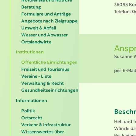
36093 Kün
Beratung
Telefon: 
Formulare und Anträge
Angebote nach Zielgruppe
Umwelt & Abfall
Wasser und Abwasser
Ortslandwirte
Anspr
Institutionen
Susanne 
Öffentliche Einrichtungen
Freizeit und Tourismus
per E-Mai
Vereine - Liste
Verwaltung & Recht
Gesundheitseinrichtungen
Informationen
Besch
Politik
Ortsrecht
Hell und f
Verkehr & Infrastruktur
Wände dafü
Wissenswertes über
Bei klein