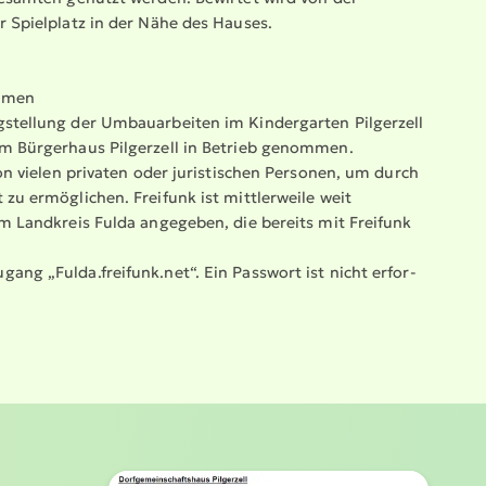
 Spielplatz in der Nähe des Hauses.
ommen
g­stellung der Umbau­ar­beiten im Kinder­garten Pilgerzell
 im Bürgerhaus Pilgerzell in Betrieb genommen.
on vielen privaten oder juris­ti­schen Personen, um durch
u ermöglichen. Freifunk ist mittler­weile weit
 im Landkreis Fulda angegeben, die bereits mit Freifunk
ng „Fulda.​freifunk.​net“. Ein Passwort ist nicht erfor­