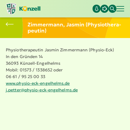
Zimmermann, Jasmin (Physio­the­ra­
peutin)
Physio­the­ra­peutin Jasmin Zimmermann (Physio-Eck)
In den Gründen 14
36093 Künzell-Engelhelms
Mobil: 01573 / 1338652 oder
06 61 / 95 25 00 33
www.​physio-​eck-​engelhelms.​de
j.​petter@​physio-​eck-​engelhelms.​de