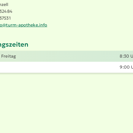
zell
 32484
37531
fo@​turm-​apotheke.​info
gs­zeiten
 - Freitag
8:30 U
9:00 U