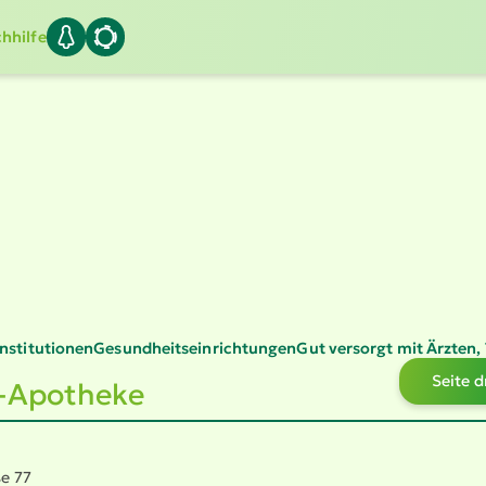
hhilfe
Insti­tu­tionen
Gesund­heits­ein­rich­tungen
Gut versorgt mit Ärzten
Seite 
-Apotheke
e 77