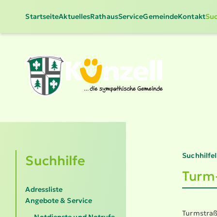
Startseite
Aktuelles
Rathaus
Service
Gemeinde
Kontakt
Suc
Suchhilfe
Suchhilfe
Turm
Adressliste
Angebote & Service
Turmstraß
Notdienste und Notrufe