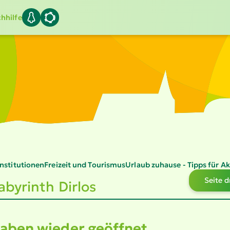
hhilfe
Insti­tu­tionen
Freizeit und Tourismus
Urlaub zuhause - Tipps für Ak
Seite 
­by­rinth Dirlos
aben wieder geöffnet.