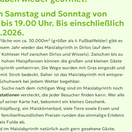
n Samstag und Sonntag von
 bis 19.00 Uhr. Bis einschlie­ßlich
.2026.
Fläche von ca. 30.000m² (größer als 4 Fußball­felder) gibt es
esem Jahr wieder das Maisla­by­rinth in Dirlos (auf dem
 Kohleser Hof zwischen Dirlos und Wissels). Zwischen bis zu
r hohen Maispflanzen können die großen und kleinen Gäste
byrinth umherirren. Die Wege wurden mit Gras eingesät und
 mit Stroh bedeckt. Daher ist das Maisla­by­rinth mit entspre­
chuhwerk bei jedem Wetter begehbar.
 Suche nach dem richtigen Weg sind im Maisla­by­rinth noch
sta­tionen
versteckt, die jeder Besucher finden kann. Wer alle
uf seiner Karte hat, bekommt ein kleines Geschenk.
­hüpfburg, ein Maiskör­nerbad, viele Tiere sowie Essen und
 famili­en­freund­lichen Preisen runden das einmalige Erlebnis
eis Fulda ab.
 im Maisla­by­rinth natürlich auch gern gesehene Gäste.