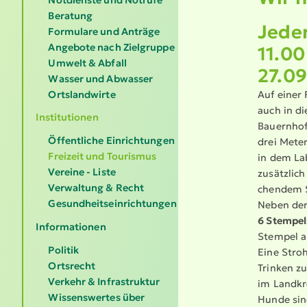
Beratung
Jede
Formulare und Anträge
Angebote nach Zielgruppe
11.00
Umwelt & Abfall
27.09
Wasser und Abwasser
Ortslandwirte
Auf einer 
auch in di
Institutionen
Bauernhof
Öffentliche Einrichtungen
drei Mete
Freizeit und Tourismus
in dem La
Vereine - Liste
zusätzlich
Verwaltung & Recht
chendem S
Gesundheitseinrichtungen
Neben der
6 Stempel­
Informationen
Stempel a
Politik
Eine Stroh
Ortsrecht
Trinken zu
Verkehr & Infrastruktur
im Landkr
Wissenswertes über
Hunde sind