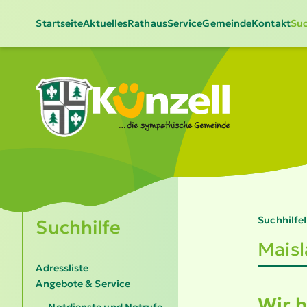
Startseite
Aktuelles
Rathaus
Service
Gemeinde
Kontakt
Suc
Suchhilfe
Suchhilfe
Maisla
Adressliste
Angebote & Service
Wir h
Notdienste und Notrufe