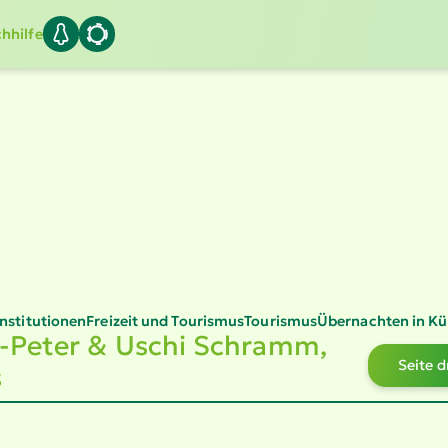
hhilfe
Insti­tu­tionen
Freizeit und Tourismus
Tourismus
Übernachten in Kü
-Peter & Uschi Schramm,
Seite 
s