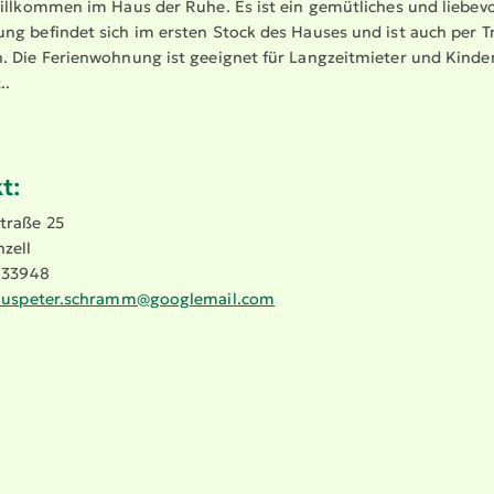
illkommen im Haus der Ruhe. Es ist ein gemütliches und liebevoll
g befindet sich im ersten Stock des Hauses und ist auch per Tre
 Die Ferien­wohnung ist geeignet für Langzeit­mieter und Kinder
..
t:
straße 25
zell
/ 33948
auspeter.​schramm@​googlemail.​com