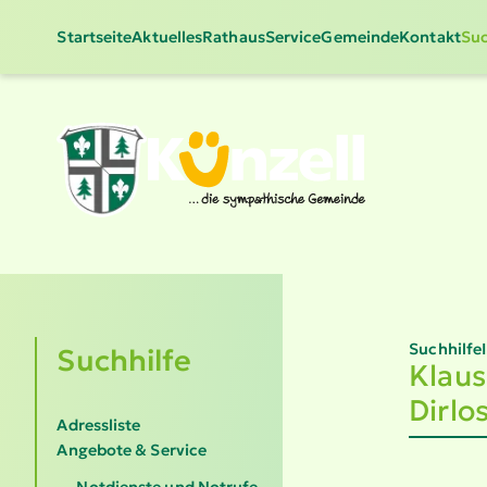
Startseite
Aktuelles
Rathaus
Service
Gemeinde
Kontakt
Suc
Suchhilfe
Suchhilfe
Klaus
Dirlo
Adressliste
Angebote & Service
Notdienste und Notrufe