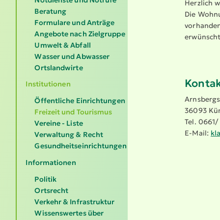
Herzlich w
Beratung
Die Wohnun
Formulare und Anträge
vorhanden.
Angebote nach Zielgruppe
erwünscht
Umwelt & Abfall
Wasser und Abwasser
Ortslandwirte
Kontak
Institutionen
Arnsberg­
Öffentliche Einrichtungen
36093 Kün
Freizeit und Tourismus
Tel. 0661
Vereine - Liste
E-Mail:
kl
Verwaltung & Recht
Gesundheitseinrichtungen
Informationen
Politik
Ortsrecht
Verkehr & Infrastruktur
Wissenswertes über