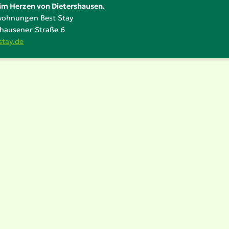
im Herzen von Dieters­hausen.
woh­nungen Best Stay
­hau­sener Straße 6
stay.​de