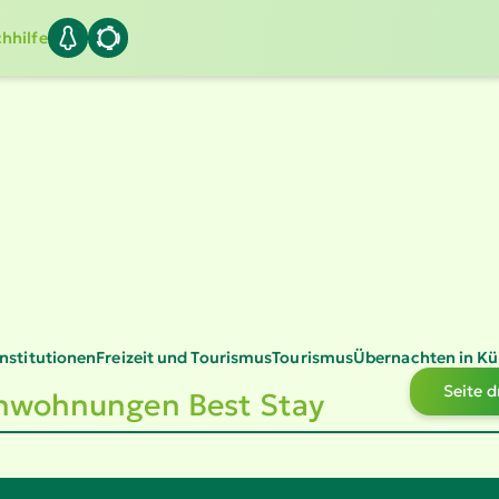
hhilfe
Insti­tu­tionen
Freizeit und Tourismus
Tourismus
Übernachten in Kü
Seite 
n­woh­nungen Best Stay