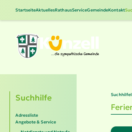
Startseite
Aktuelles
Rathaus
Service
Gemeinde
Kontakt
Suc
Suchhilfe
Suchhilfe
Ferie
Adressliste
Angebote & Service
Notdienste und Notrufe