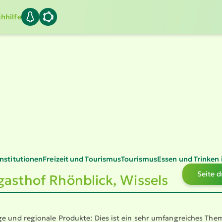
hhilfe
Insti­tu­tionen
Freizeit und Tourismus
Tourismus
Essen und Trinken 
Seite 
asthof Rhönblick, Wissels
e und regionale Produkte: Dies ist ein sehr umfang­reiches The