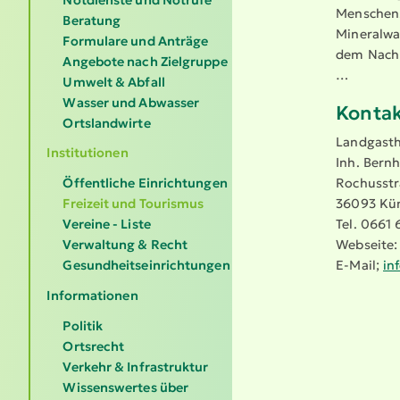
Menschen.
Beratung
Mineral­wa
Formulare und Anträge
dem Nachb
Angebote nach Zielgruppe
…
Umwelt & Abfall
Wasser und Abwasser
Kontak
Ortslandwirte
Landgasth
Institutionen
Inh. Bern
Rochusstr
Öffentliche Einrichtungen
36093 Kün
Freizeit und Tourismus
Tel. 0661 
Vereine - Liste
Webseite
Verwaltung & Recht
E-Mail;
in
Gesundheitseinrichtungen
Informationen
Politik
Ortsrecht
Verkehr & Infrastruktur
Wissenswertes über