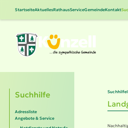
Startseite
Aktuelles
Rathaus
Service
Gemeinde
Kontakt
Suc
Suchhilfe
Suchhilfe
Landg
Adressliste
Angebote & Service
Nachhaltig
Notdienste und Notrufe