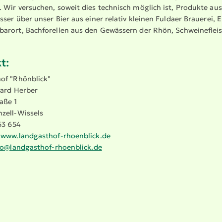
 Wir versuchen, soweit dies technisch möglich ist, Produkte a
sser über unser Bier aus einer relativ kleinen Fuldaer Brauerei,
arort, Bachfo­rellen aus den Gewässern der Rhön, Schwei­ne­fle
t:
of "Rhönblick"
hard Herber
aße 1
zell-Wissels
63 654
:
www.​landgasthof-​rhoenblick.​de
fo@​landgasthof-​rhoenblick.​de