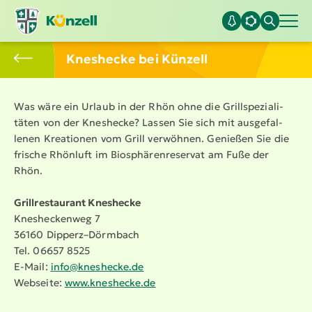
Kneshecke bei Künzell
Was wäre ein Urlaub in der Rhön ohne die Grill­spe­zia­li­
täten von der Kneshecke? Lassen Sie sich mit ausge­fal­
lenen Kreationen vom Grill verwöhnen. Genießen Sie die
frische Rhönluft im Biosphä­ren­re­servat am Fuße der
Rhön.
Grill­re­staurant Kneshecke
Kneshe­ckenweg 7
36160 Dipperz–Dörmbach
Tel. 06657 8525
E-Mail:
info@​kneshecke.​de
Webseite:
www.​kneshecke.​de