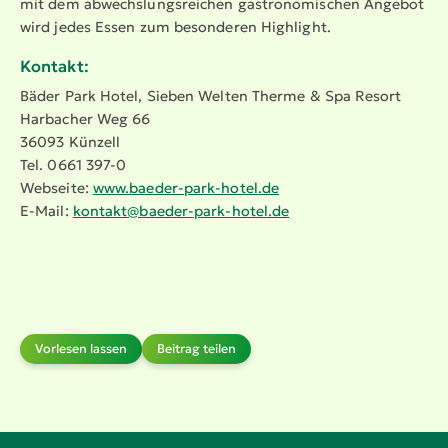
mit dem abwechs­lungs­reichen gastro­no­mi­schen Angebot
wird jedes Essen zum besonderen Highlight.
Kontakt:
Bäder Park Hotel, Sieben Welten Therme & Spa Resort
Harbacher Weg 66
36093 Künzell
Tel. 0661 397-0
Webseite:
www.​baeder-​park-​hotel.​de
E-Mail:
kontakt@​baeder-​park-​hotel.​de
Vorlesen lassen
Beitrag teilen