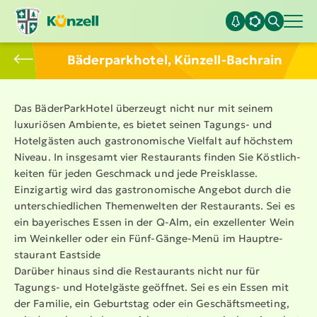
Bäder­park­hotel, Künzell-Bachrain
Das Bäder­Park­Hotel überzeugt nicht nur mit seinem
luxuriösen Ambiente, es bietet seinen Tagungs- und
Hotelgästen auch gastro­no­mische Vielfalt auf höchstem
Niveau. In insgesamt vier Restaurants finden Sie Köstlich­
keiten für jeden Geschmack und jede Preisklasse.
Einzigartig wird das gastro­no­mische Angebot durch die
unter­schied­lichen Themen­welten der Restaurants. Sei es
ein bayerisches Essen in der Q-Alm, ein exzellenter Wein
im Weinkeller oder ein Fünf-Gänge-Menü im Haupt­re­
staurant Eastside
Darüber hinaus sind die Restaurants nicht nur für
Tagungs- und Hotelgäste geöffnet. Sei es ein Essen mit
der Familie, ein Geburtstag oder ein Geschäfts­meeting,