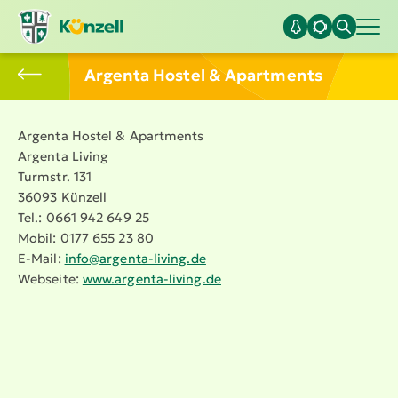
Argenta Hostel & Apartments
Argenta Hostel & Apartments
Argenta Living
Turmstr. 131
36093 Künzell
Tel.: 0661 942 649 25
Mobil: 0177 655 23 80
E-Mail:
info@​argenta-​living.​de
Webseite:
www.​argenta-​living.​de