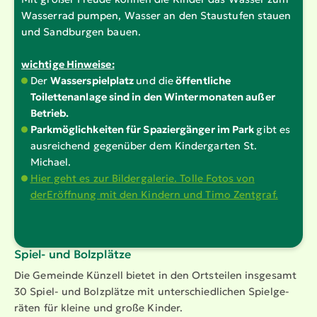
Wasserrad pumpen, Wasser an den Staustufen stauen
und Sandburgen bauen.
wichtige Hinweise:
Der
Wasserspielplatz
und die
öffentliche
Toilettenanlage sind in den Wintermonaten außer
Betrieb.
Parkmöglichkeiten für Spaziergänger im Park
gibt es
ausreichend gegenüber dem Kindergarten St.
Michael.
Hier geht es zur Bildergalerie. Tolle Fotos von
derEröffnung mit den Kindern und Timo Zentgraf.
Spiel- und Bolzplätze
Die Gemeinde Künzell bietet in den Ortsteilen insgesamt
30 Spiel- und Bolzplätze mit unter­schied­lichen Spiel­ge­
räten für kleine und große Kinder.