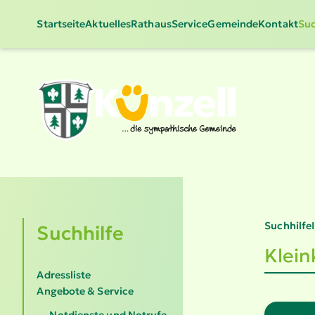
Startseite
Aktuelles
Rathaus
Service
Gemeinde
Kontakt
Suc
Suchhilfe
Suchhilfe
Klein
Adressliste
Angebote & Service
Notdienste und Notrufe