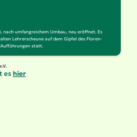
8, nach umfang­reichem Umbau, neu eröffnet. Es
r alten Lehrer­scheune auf dem Gipfel des Floren­
uffüh­rungen statt.
e.V.
t es
hier