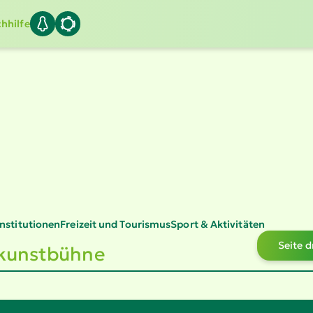
hhilfe
Insti­tu­tionen
Freizeit und Tourismus
Sport & Aktivitäten
Seite 
­kunst­bühne