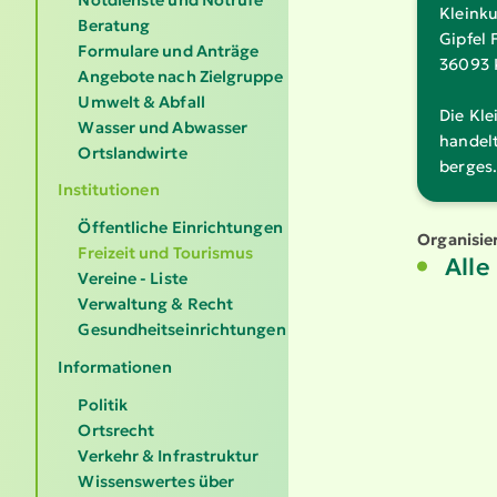
Klein­k
Beratung
Gipfel 
Formulare und Anträge
36093 
Angebote nach Zielgruppe
Umwelt & Abfall
Die Kle
Wasser und Abwasser
handelt
Ortslandwirte
berges
Institutionen
Öffentliche Einrichtungen
Organisier
Freizeit und Tourismus
Alle
Vereine - Liste
Verwaltung & Recht
Gesundheitseinrichtungen
Informationen
Politik
Ortsrecht
Verkehr & Infrastruktur
Wissenswertes über