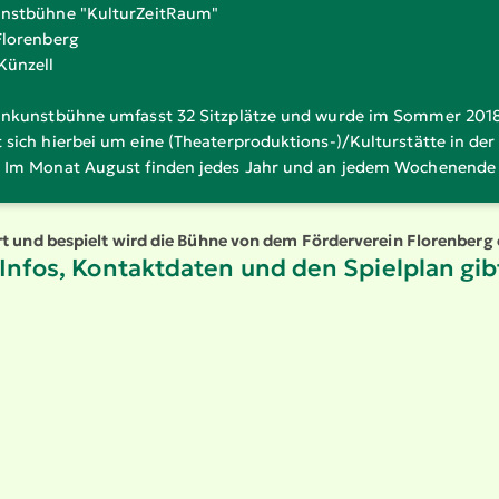
unst­bühne "Kultur­ZeitRaum"
Florenberg
Künzell
in­kunst­bühne umfasst 32 Sitzplätze und wurde im Sommer 201
 sich hierbei um eine (Theater­pro­duk­tions-)/Kultur­stätte in de
. Im Monat August finden jedes Jahr und an jedem Wochenende A
t und bespielt wird die Bühne von dem Förder­verein Florenberg 
 Infos, Kontakt­daten und den Spielplan gib