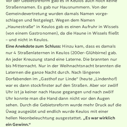
Vor der Gebiets­reform gab es in Keulos auch noch keine
Straßen­namen. Es gab nur Hausnummern. Von der
Gemein­de­ver­tretung wurden damals Namen vorge­
schlagen und festgelegt. Wegen dem Namen
„Haunestraße“ in Keulos gab es einen Aufruhr in Wissels
(von einem Gastronomen), da die Haune in Wissels fließt
– und nicht in Keulos.
Eine Anekdote zum Schluss:
Hinzu kam, dass es damals
nur 4 Straßen­la­ternen in Keulos (200er-Glühbirne) gab.
An jeder Kreuzung stand eine Laterne. Die brannten nur
bis Mitternacht. Nur in der Weihnachts­nacht brannten die
Laternen die ganze Nacht durch. Nach längeren
Dorfabenden im „Gasthof zur Linde“ (heute „Lindenhof)
war es dann stock­finster auf den Straßen. Aber vor zwölf
Uhr ist ja keiner nach Hause gegangen und nach zwölf
Uhr konnte man die Hand dann nicht vor den Augen
sehen. Durch die Gebiets­reform wurde mehr Druck auf die
Üwag ausgeübt und endlich wurde Keulos mit einer
hellen Neonbe­leuchtung ausge­stattet.
„Es war wirklich
ein Gewinn.“