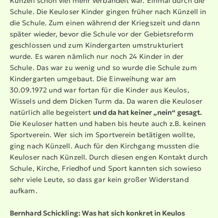
Künzell schon viel mehr verbandelt war. Einmal durch die
Schule. Die Keuloser Kinder gingen früher nach Künzell in
die Schule. Zum einen während der Kriegszeit und dann
später wieder, bevor die Schule vor der Gebiets­reform
geschlossen und zum Kinder­garten umstruk­tu­riert
wurde. Es waren nämlich nur noch 24 Kinder in der
Schule. Das war zu wenig und so wurde die Schule zum
Kinder­garten umgebaut. Die Einweihung war am
30.09.1972 und war fortan für die Kinder aus Keulos,
Wissels und dem Dicken Turm da. Da waren die Keuloser
natürlich alle begeistert
und da hat keiner „nein“ gesagt.
Die Keuloser hatten und haben bis heute auch z.B. keinen
Sportverein. Wer sich im Sportverein betätigen wollte,
ging nach Künzell. Auch für den Kirchgang mussten die
Keuloser nach Künzell. Durch diesen engen Kontakt durch
Schule, Kirche, Friedhof und Sport kannten sich sowieso
sehr viele Leute, so dass gar kein großer Widerstand
aufkam.
Bernhard Schickling: Was hat sich konkret in Keulos