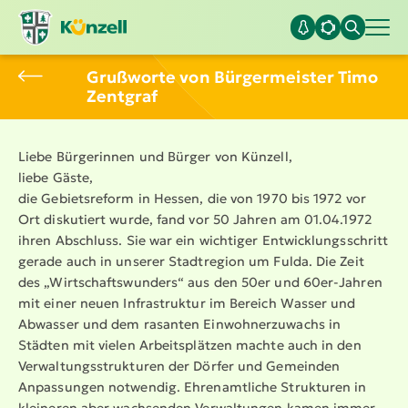
Grußworte von Bürger­meister Timo
Zentgraf
Liebe Bürgerinnen und Bürger von Künzell,
liebe Gäste,
die Gebiets­reform in Hessen, die von 1970 bis 1972 vor
Ort diskutiert wurde, fand vor 50 Jahren am 01.04.1972
ihren Abschluss. Sie war ein wichtiger Entwick­lungs­schritt
gerade auch in unserer Stadtregion um Fulda. Die Zeit
des „Wirtschafts­wunders“ aus den 50er und 60er-Jahren
mit einer neuen Infra­struktur im Bereich Wasser und
Abwasser und dem rasanten Einwoh­ner­zu­wachs in
Städten mit vielen Arbeits­plätzen machte auch in den
Verwal­tungs­struk­turen der Dörfer und Gemeinden
Anpassungen notwendig. Ehren­amt­liche Strukturen in
kleineren aber wachsenden Verwal­tungen kamen immer