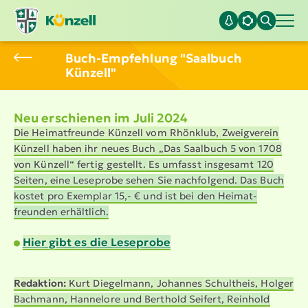
Buch-Empfehlung "Saalbuch
Künzell"
Neu erschienen im Juli 2024
Die Heimat­freunde Künzell vom Rhönklub, Zweigverein
Künzell haben ihr neues Buch
„Das Saalbuch 5 von 1708
von Künzell
“ fertig gestellt. Es umfasst insgesamt 120
Seiten, eine Leseprobe sehen Sie nachfolgend. Das Buch
kostet pro Exemplar 15,- € und ist bei den Heimat­
freunden erhältlich.
Hier gibt es die Leseprobe
Redaktion:
Kurt Diegelmann, Johannes Schultheis, Holger
Bachmann, Hannelore und Berthold Seifert, Reinhold