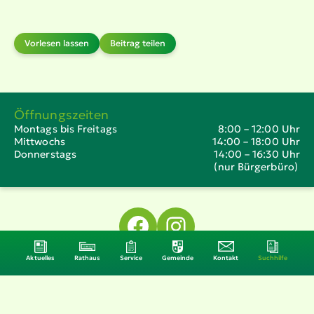
Vorlesen lassen
Beitrag teilen
Öffnungszeiten
Montags bis Freitags
8:00 – 12:00 Uhr
Mittwochs
14:00 – 18:00 Uhr
Donnerstags
14:00 – 16:30 Uhr
(nur Bürgerbüro)
Sitemap
Datenschutz
Impressum
Aktuelles
Rathaus
Service
Gemeinde
Kontakt
Suchhilfe