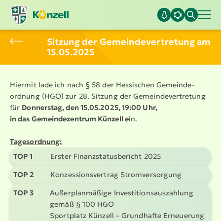
Sitzung der Gemein­de­ver­tretung am
15.05.2025
Hiermit lade ich nach § 58 der Hessischen Gemein­de­
ordnung (HGO) zur 28. Sitzung der Gemein­de­ver­tretung
für
Donnerstag, den 15.05.2025,
19:00 Uhr,
in das Gemein­de­zentrum Künzell e
in.
Tages­ordnung:
TOP 1
Erster Finanz­sta­tus­be­richt 2025
TOP 2
Konzes­si­ons­vertrag Strom­ver­sorgung
TOP 3
Außer­plan­mäßige Inves­ti­ti­ons­aus­zahlung
gemäß § 100 HGO
Sportplatz Künzell – Grundhafte Erneuerung