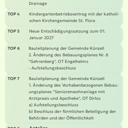
Drainage
TOP 4
Kinder­gar­ten­be­triebs­vertrag mit der katho­li­
schen Kirchen­ge­meinde St. Flora
TOP 5
Neue Entschä­di­gungs­satzung zum 01.
Januar 2027
TOP 6
Bauleit­planung der Gemeinde Künzell
2. Änderung des Bebau­ungs­planes Nr. 6
"Gehrenberg", OT Engelhelms
- Aufstel­lungs­be­schluss
TOP 7
Bauleit­planung der Gemeinde Künzell
1. Änderung des Vorha­ben­be­zo­genen Bebau­
ungs­planes "Senio­ren­wohn­anlage mit
Arztpraxis und Apotheke", OT Dirlos
a) Aufstel­lungs­be­schluss
b) Beschluss der förmlichen Beteiligung der
Behörden und der Öffent­lichkeit
Anträge