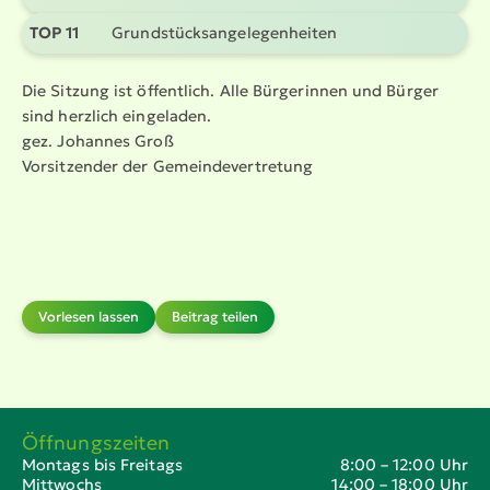
TOP 11
Grund­stücks­an­ge­le­gen­heiten
Die Sitzung ist öffentlich. Alle Bürgerinnen und Bürger
sind herzlich eingeladen.
gez. Johannes Groß
Vorsit­zender der Gemein­de­ver­tretung
Vorlesen lassen
Beitrag teilen
Öffnungszeiten
Montags bis Freitags
8:00 – 12:00 Uhr
Mittwochs
14:00 – 18:00 Uhr