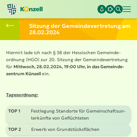
Sitzung der Gemein­de­ver­tretung am
28.02.2024
Hiermit lade ich nach § 58 der Hessischen Gemein­de­
ordnung (HGO) zur 20. Sitzung der Gemein­de­ver­tretung
für
Mittwoch, 28.02.2024,
19:00 Uhr, in das Gemein­de­
zentrum Künzell
ein.
Tages­ordnung:
TOP 1
Festlegung Standorte für Gemein­schafts­un­
ter­künfte von Geflüch­teten
TOP 2
Erwerb von Grund­stücks­flächen