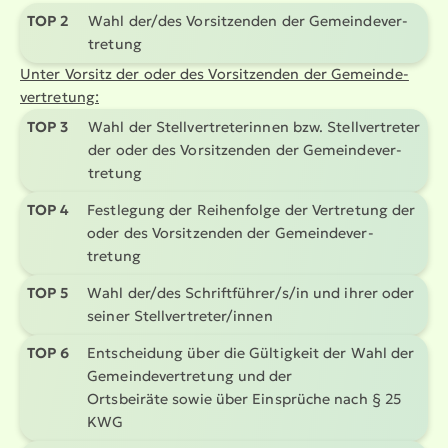
TOP 2
Wahl der/des Vorsit­zenden der Gemein­de­ver­
tretung
Unter Vorsitz der oder des Vorsit­zenden der Gemein­de­
ver­tretung:
TOP 3
Wahl der Stell­ver­tre­te­rinnen bzw. Stell­ver­treter
der oder des Vorsit­zenden der Gemein­de­ver­
tretung
TOP 4
Festlegung der Reihenfolge der Vertretung der
oder des Vorsit­zenden der Gemein­de­ver­
tretung
TOP 5
Wahl der/des Schrift­führer/s/in und ihrer oder
seiner Stell­ver­treter/innen
TOP 6
Entscheidung über die Gültigkeit der Wahl der
Gemein­de­ver­tretung und der
Ortsbeiräte sowie über Einsprüche nach § 25
KWG