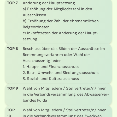
TOP 7
Änderung der Haupt­satzung
a) Erhöhung der Mitglie­derzahl in den
Ausschüssen
b) Erhöhung der Zahl der ehren­amt­lichen
Beige­ord­neten
c) Inkraft­treten der Änderung der Haupt­
satzung
TOP 8
Beschluss über das Bilden der Ausschüsse im
Benen­nungs­ver­fahren oder Wahl der
Ausschuss­mit­glieder
1. Haupt- und Finanz­aus­schuss
2. Bau-, Umwelt- und Siedlungs­aus­schuss
3. Sozial- und Kultur­aus­schuss
TOP 9
Wahl von Mitgliedern / Stell­ver­treter/n/innen
in die Verbands­ver­sammlung des Abwas­ser­ver­
bandes Fulda
TOP
Wahl von Mitgliedern / Stell­ver­treter/n/innen
10
in die Verbands­ver­sammlung des Zweck­ver­