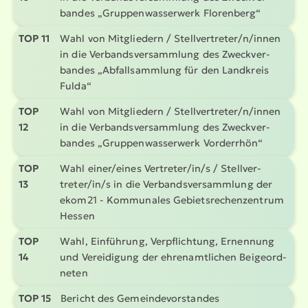
bandes „Gruppen­was­serwerk Florenberg“
TOP 11
Wahl von Mitgliedern / Stell­ver­treter/n/innen
in die Verbands­ver­sammlung des Zweck­ver­
bandes „Abfall­sammlung für den Landkreis
Fulda“
TOP
Wahl von Mitgliedern / Stell­ver­treter/n/innen
12
in die Verbands­ver­sammlung des Zweck­ver­
bandes „Gruppen­was­serwerk Vorderrhön“
TOP
Wahl einer/eines Vertreter/in/s / Stell­ver­
13
treter/in/s in die Verbands­ver­sammlung der
ekom21 - Kommunales Gebiets­re­chen­zentrum
Hessen
TOP
Wahl, Einführung, Verpflichtung, Ernennung
14
und Vereidigung der ehren­amt­lichen Beige­ord­
neten
TOP 15
Bericht des Gemein­de­vor­standes