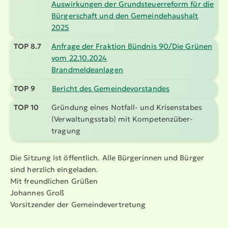
Auswir­kungen der Grund­steu­er­reform für die
Bürger­schaft und den Gemein­de­haushalt
2025
TOP 8.7
Anfrage der Fraktion Bündnis 90/Die Grünen
vom 22.10.2024
Brand­mel­de­an­lagen
TOP 9
Bericht des Gemein­de­vor­standes
TOP 10
Gründung eines Notfall- und Krisen­stabes
(Verwal­tungsstab) mit Kompe­tenz­über­
tragung
Die Sitzung ist öffentlich. Alle Bürgerinnen und Bürger
sind herzlich eingeladen.
Mit freund­lichen Grüßen
Johannes Groß
Vorsit­zender der Gemein­de­ver­tretung