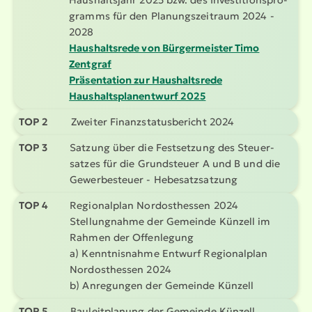
gramms für den Planungs­zeitraum 2024 -
2028
Haushaltsrede von Bürger­meister Timo
Zentgraf
Präsen­tation zur Haushaltsrede
Haushalts­plan­entwurf 2025
TOP 2
Zweiter Finanz­sta­tus­be­richt 2024
TOP 3
Satzung über die Festsetzung des Steuer­
satzes für die Grundsteuer A und B und die
Gewer­be­steuer - Hebesatz­satzung
TOP 4
Regio­nalplan Nordost­hessen 2024
Stellung­nahme der Gemeinde Künzell im
Rahmen der Offenlegung
a) Kennt­nis­nahme Entwurf Regio­nalplan
Nordost­hessen 2024
b) Anregungen der Gemeinde Künzell
TOP 5
Bauleit­planung der Gemeinde Künzell