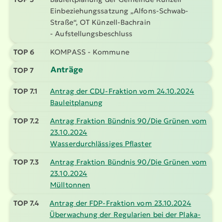
Einbe­zie­hungs­satzung „Alfons-Schwab-
Straße“, OT Künzell-Bachrain
- Aufstel­lungs­be­schluss
TOP 6
KOMPASS - Kommune
Anträge
TOP 7
TOP 7.1
Antrag der CDU-Fraktion vom 24.10.2024
Bauleit­planung
TOP 7.2
Antrag Fraktion Bündnis 90/Die Grünen vom
23.10.2024
Wasser­durch­läs­siges Pflaster
TOP 7.3
Antrag Fraktion Bündnis 90/Die Grünen vom
23.10.2024
Mülltonnen
TOP 7.4
Antrag der FDP-Fraktion vom 23.10.2024
Überwachung der Regularien bei der Plaka­