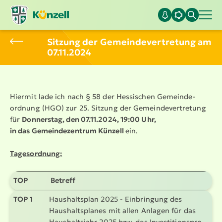
Sitzung der Gemein­de­ver­tretung am
07.11.2024
Hiermit lade ich nach § 58 der Hessischen Gemein­de­
ordnung (HGO) zur 25. Sitzung der Gemein­de­ver­tretung
für
Donnerstag, den 07.11.2024, 19:00 Uhr,
in das Gemein­de­zentrum Künzell
ein.
Tages­ordnung:
TOP
Betreff
TOP 1
Haushaltsplan 2025 - Einbringung des
Haushalts­planes mit allen Anlagen für das
Haushaltsjahr 2025 bzw. des Inves­ti­ti­ons­pro­