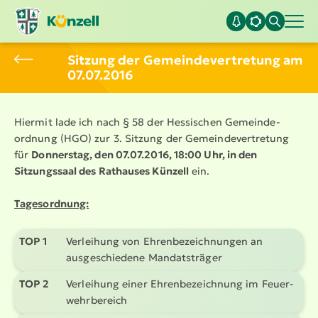
Sitzung der Gemein­de­ver­tretung am
07.07.2016
Hiermit lade ich nach § 58 der Hessischen Gemein­de­
ordnung (HGO) zur 3. Sitzung der Gemein­de­ver­tretung
für
Donnerstag, den 07.07.2016, 18:00 Uhr, in den
Sitzungssaal des Rathauses Künzell
ein.
Tages­ordnung:
TOP 1
Verleihung von Ehren­be­zeich­nungen an
ausge­schiedene Mandats­träger
TOP 2
Verleihung einer Ehren­be­zeichnung im Feuer­
wehr­be­reich