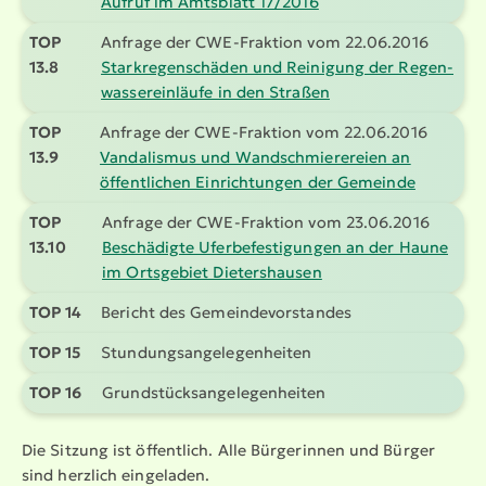
Aufruf im Amtsblatt 17/2016
TOP
Anfrage der CWE-Fraktion vom 22.06.2016
13.8
Stark­re­gen­schäden und Reinigung der Regen­
was­ser­ein­läufe in den Straßen
TOP
Anfrage der CWE-Fraktion vom 22.06.2016
13.9
Vandalismus und Wandschmie­re­reien an
öffent­lichen Einrich­tungen der Gemeinde
TOP
Anfrage der CWE-Fraktion vom 23.06.2016
13.10
Beschädigte Uferbe­fes­ti­gungen an der Haune
im Ortsgebiet Dieters­hausen
TOP 14
Bericht des Gemein­de­vor­standes
TOP 15
Stundungs­an­ge­le­gen­heiten
TOP 16
Grund­stücks­an­ge­le­gen­heiten
Die Sitzung ist öffentlich. Alle Bürgerinnen und Bürger
sind herzlich eingeladen.