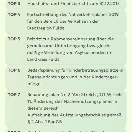
TOP 3
Haushalts- und Finanz­be­richt zum 31.12.2015
TOP 4
Fortschreibung des Nahver­kehrs­planes 2019
für den Bereich der Verkehre in der
Stadtregion Fulda
TOP 5
Beitritt zur Rahmen­ver­ein­barung über die
gemeinsame Unter­bringung bzw. gleich­
mäßige Verteilung von Asylsu­chenden im
Landkreis Fulda
TOP 6
Bedarfs­planung für Kinder­be­treu­ungs­plätze in
Tages­ein­rich­tungen und in der Kinder­ta­ges­
pflege
TOP 7
Bebau­ungsplan Nr. 2 "Am Streich“, OT Wissels
11. Änderung des Flächen­nut­zungs­planes in
diesem Bereich
Aufhebung des Aufstel­lungs­be­schluss gemäß
§ 2 Abs. 1 BauGB