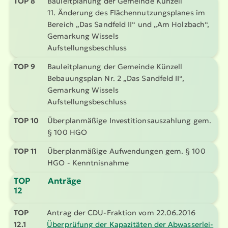
TOP 8
Bauleit­planung der Gemeinde Künzell
11. Änderung des Flächen­nut­zungs­planes im
Bereich „Das Sandfeld II“ und „Am Holzbach“,
Gemarkung Wissels
Aufstel­lungs­be­schluss
TOP 9
Bauleit­planung der Gemeinde Künzell
Bebau­ungsplan Nr. 2 „Das Sandfeld II“,
Gemarkung Wissels
Aufstel­lungs­be­schluss
TOP 10
Überplan­mäßige Inves­ti­ti­ons­aus­zahlung gem.
§ 100 HGO
TOP 11
Überplan­mäßige Aufwen­dungen gem. § 100
HGO - Kennt­nis­nahme
TOP
Anträge
12
TOP
Antrag der CDU-Fraktion vom 22.06.2016
12.1
Überprüfung der Kapazitäten der Abwas­ser­lei­