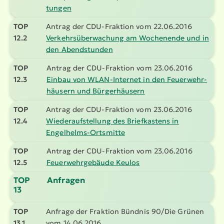
tungen
TOP
Antrag der CDU-Fraktion vom 22.06.2016
12.2
Verkehrs­über­wa­chung am Wochenende und in
den Abend­stunden
TOP
Antrag der CDU-Fraktion vom 23.06.2016
12.3
Einbau von WLAN-Internet in den Feuer­wehr­
häusern und Bürger­häusern
TOP
Antrag der CDU-Fraktion vom 23.06.2016
12.4
Wieder­auf­stellung des Brief­kastens in
Engelhelms-Ortsmitte
TOP
Antrag der CDU-Fraktion vom 23.06.2016
12.5
Feuer­wehr­ge­bäude Keulos
TOP
Anfragen
13
TOP
Anfrage der Fraktion Bündnis 90/Die Grünen
13.1
vom 14.06.2016