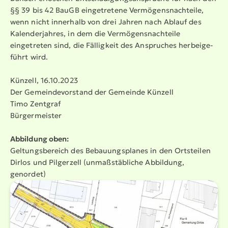
§§ 39 bis 42 BauGB einge­tretene Vermö­gens­nach­teile,
wenn nicht innerhalb von drei Jahren nach Ablauf des
Kalen­der­jahres, in dem die Vermö­gens­nach­teile
eingetreten sind, die Fälligkeit des Anspruches herbei­ge­
führt wird.
Künzell, 16.10.2023
Der Gemein­de­vor­stand der Gemeinde Künzell
Timo Zentgraf
Bürger­meister
Abbildung oben:
Geltungs­be­reich des Bebau­ungs­planes in den Ortsteilen
Dirlos und Pilgerzell (unmaß­stäb­liche Abbildung,
genordet)