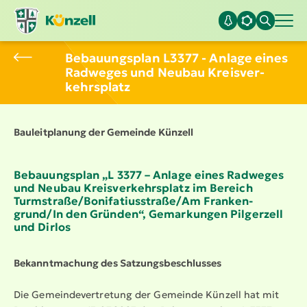
Bebau­ungsplan L3377 - Anlage eines
Radweges und Neubau Kreis­ver­
kehrs­platz
Bauleit­planung der Gemeinde Künzell
Bebau­ungsplan „L 3377 – Anlage eines Radweges
und Neubau Kreis­ver­kehrs­platz im Bereich
Turmstraße/Bonifa­ti­us­straße/Am Franken­
grund/In den Gründen“, Gemarkungen Pilgerzell
und Dirlos
Bekannt­ma­chung des Satzungs­be­schlusses
Die Gemein­de­ver­tretung der Gemeinde Künzell hat mit