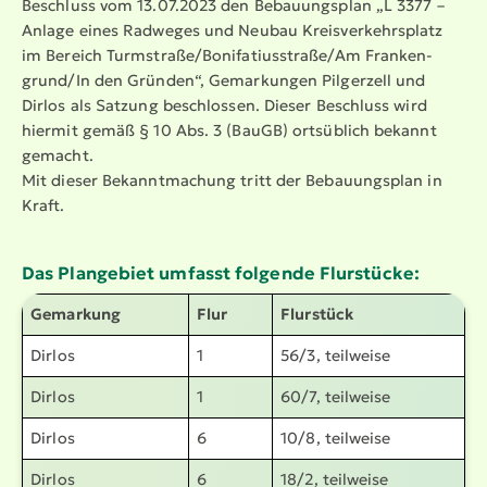
Beschluss vom 13.07.2023 den Bebau­ungsplan „L 3377 –
Anlage eines Radweges und Neubau Kreis­ver­kehrs­platz
im Bereich Turmstraße/Bonifa­ti­us­straße/Am Franken­
grund/In den Gründen“, Gemarkungen Pilgerzell und
Dirlos als Satzung beschlossen. Dieser Beschluss wird
hiermit gemäß § 10 Abs. 3 (BauGB) ortsüblich bekannt
gemacht.
Mit dieser Bekannt­ma­chung tritt der Bebau­ungsplan in
Kraft.
Das Plangebiet umfasst folgende Flurstücke:
Gemarkung
Flur
Flurstück
Dirlos
1
56/3, teilweise
Dirlos
1
60/7, teilweise
Dirlos
6
10/8, teilweise
Dirlos
6
18/2, teilweise