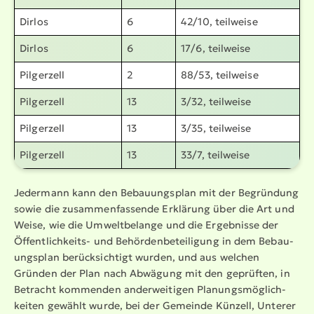
Dirlos
6
42/10, teilweise
Dirlos
6
17/6, teilweise
Pilgerzell
2
88/53, teilweise
Pilgerzell
13
3/32, teilweise
Pilgerzell
13
3/35, teilweise
Pilgerzell
13
33/7, teilweise
Jedermann kann den Bebau­ungsplan mit der Begründung
sowie die zusam­men­fas­sende Erklärung über die Art und
Weise, wie die Umwelt­be­lange und die Ergebnisse der
Öffent­lich­keits- und Behör­den­be­tei­ligung in dem Bebau­
ungsplan berück­sichtigt wurden, und aus welchen
Gründen der Plan nach Abwägung mit den geprüften, in
Betracht kommenden ander­wei­tigen Planungs­mög­lich­
keiten gewählt wurde, bei der Gemeinde Künzell, Unterer