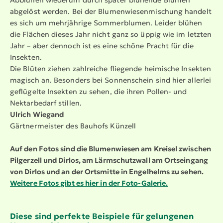
Abblühen wiederum durch später blühende Blumen
abgelöst werden. Bei der Blumen­wie­sen­mi­schung handelt
es sich um mehrjährige Sommer­blumen. Leider blühen
die Flächen dieses Jahr nicht ganz so üppig wie im letzten
Jahr – aber dennoch ist es eine schöne Pracht für die
Insekten.
Die Blüten ziehen zahlreiche fliegende heimische Insekten
magisch an. Besonders bei Sonnen­schein sind hier allerlei
geflügelte Insekten zu sehen, die ihren Pollen- und
Nektar­bedarf stillen.
Ulrich Wiegand
Gärtner­meister des Bauhofs Künzell
Auf den Fotos sind die Blumen­wiesen am Kreisel zwischen
Pilgerzell und Dirlos, am Lärmschutzwall am Ortseingang
von Dirlos und an der Ortsmitte in Engelhelms zu sehen.
Weitere Fotos gibt es hier in der Foto-Galerie.
Diese sind perfekte Beispiele für gelungenen