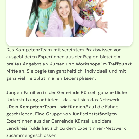
Das Kompe­tenzTeam mit vereintem Praxis­wissen von
ausge­bil­deten Expertinnen aus der Region bietet ein
breites Angebot an Kursen und Workshops im
Treffpunkt
Mitte
an. Sie begleiten ganzheitlich, individuell und mit
ganz viel Herzblut in allen Lebens­phasen.
Jungen Familien in der Gemeinde Künzell ganzheit­liche
Unter­stützung anbieten – das hat sich das Netzwerk
„Dein Kompe­tenzTeam – wir für dich.“
auf die Fahne
geschrieben. Eine Gruppe von fünf selbst­stän­digen
Expertinnen aus der Gemeinde Künzell und dem
Landkreis Fulda hat sich zu dem Expertinnen-Netzwerk
zusam­men­ge­schlossen.