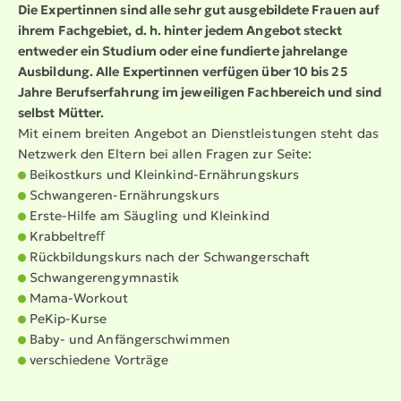
Die Expertinnen sind alle sehr gut ausge­bildete Frauen auf
ihrem Fachgebiet, d. h. hinter jedem Angebot steckt
entweder ein Studium oder eine fundierte jahrelange
Ausbildung. Alle Expertinnen verfügen über 10 bis 25
Jahre Berufs­er­fahrung im jeweiligen Fachbereich und sind
selbst Mütter.
Mit einem breiten Angebot an Dienst­leis­tungen steht das
Netzwerk den Eltern bei allen Fragen zur Seite:
Beikostkurs und Kleinkind-Ernäh­rungskurs
Schwangeren-Ernäh­rungskurs
Erste-Hilfe am Säugling und Kleinkind
Krabbeltreﬀ
Rückbil­dungskurs nach der Schwan­ger­schaft
Schwan­ge­ren­gym­nastik
Mama-Workout
PeKip-Kurse
Baby- und Anfän­ger­schwimmen
verschiedene Vorträge