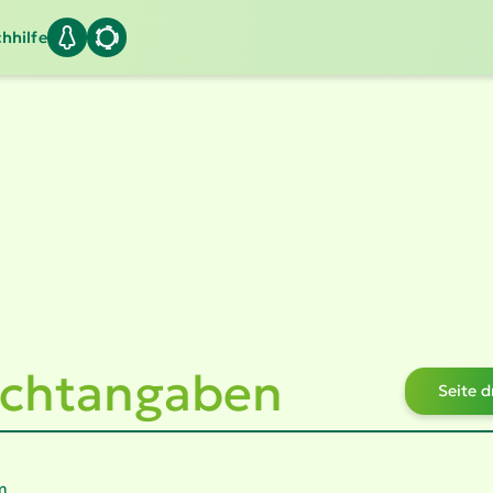
hhilfe
icht­an­gaben
Seite 
m