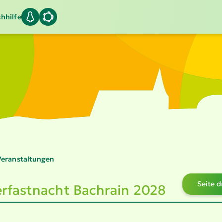
hhilfe
eran­stal­tungen
Seite 
r­fast­nacht Bachrain 2028