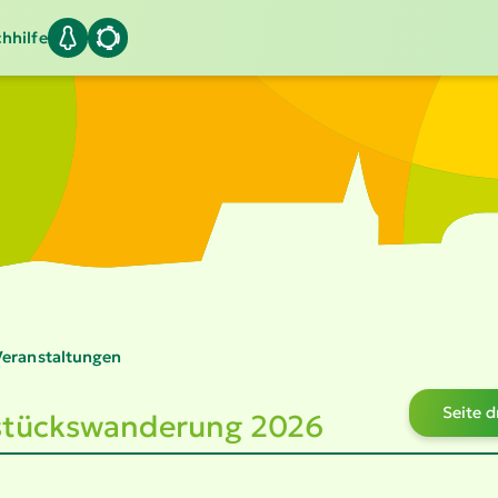
hhilfe
eran­stal­tungen
Seite 
tücks­wan­derung 2026