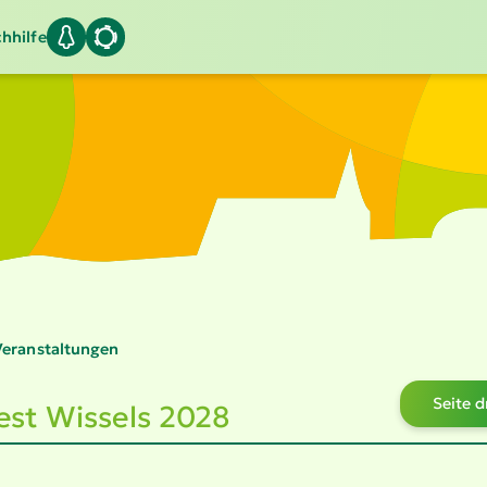
hhilfe
eran­stal­tungen
Seite 
est Wissels 2028