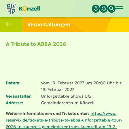
Veran­stal­tungen
A Tribute to ABBA 2026
Datum:
Vom 19. Februar 2027 um 20:00 Uhr bis
19. Februar 2027
Veranstalter:
Unfor­get­table Shows UG
Adresse:
Gemein­de­zentrum Künzell
Weitere Infor­ma­tionen und Tickets unter:
https://​www.​
reservix.​de/​tickets-​a-​tribute-​to-​abba-​unforgettable-​tour-​
2026-​in-​kuenzell-​gemeindezentrum-​kuenzell-​am-​19-​2-​