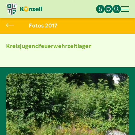
Fotos 2017
Kreis­ju­gend­feu­er­wehr­zelt­lager