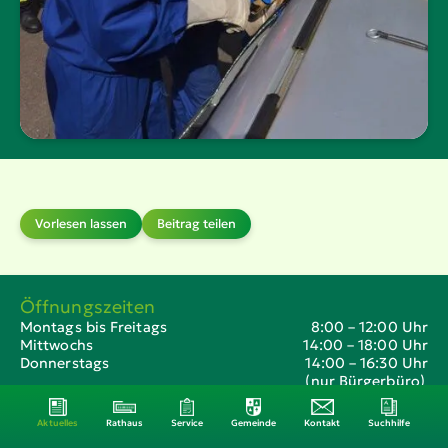
Vorlesen lassen
Beitrag teilen
Öffnungszeiten
Montags bis Freitags
8:00 – 12:00 Uhr
Mittwochs
14:00 – 18:00 Uhr
Donnerstags
14:00 – 16:30 Uhr
(nur Bürgerbüro)
Aktuelles
Rathaus
Service
Gemeinde
Kontakt
Suchhilfe