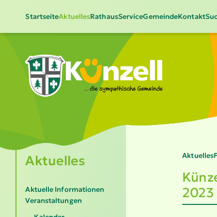
Startseite
Aktuelles
Rathaus
Service
Gemeinde
Kontakt
Suc
Aktuelles
Aktuelles
Künze
2023
Aktuelle Informationen
Veranstaltungen
Kalender