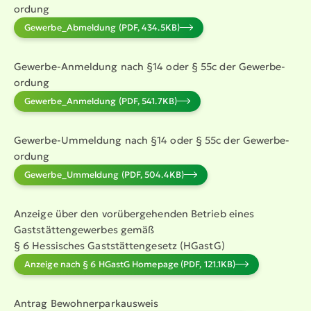
ordung
Gewer­be_­Ab­meldung (PDF, 434.5KB)
Gewerbe-Anmeldung nach §14 oder § 55c der Gewer­be­
ordung
Gewer­be_­An­meldung (PDF, 541.7KB)
Gewerbe-Ummeldung nach §14 oder § 55c der Gewer­be­
ordung
Gewer­be_Um­meldung (PDF, 504.4KB)
Anzeige über den vorüber­ge­henden Betrieb eines
Gaststät­ten­ge­werbes gemäß
§ 6 Hessisches Gaststät­ten­gesetz (HGastG)
Anzeige nach § 6 HGastG Homepage (PDF, 121.1KB)
Antrag Bewoh­ner­par­k­ausweis