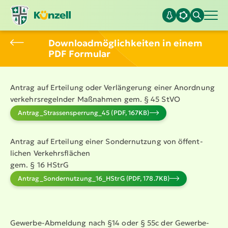
Download­mög­lich­keiten in einem
PDF Formular
Antrag auf Erteilung oder Verlän­gerung einer Anordnung
verkehrs­re­gelnder Maßnahmen gem. § 45 StVO
Antrag_Stras­sen­sper­rung_45 (PDF, 167KB)
Antrag auf Erteilung einer Sonder­nutzung von öffent­
lichen Verkehrs­flächen
gem. § 16 HStrG
Antrag_­Son­der­nut­zung_16_HStrG (PDF, 178.7KB)
Gewerbe-Abmeldung nach §14 oder § 55c der Gewer­be­